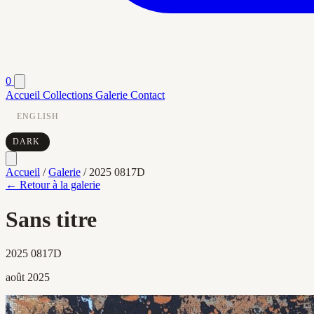
0
Accueil
Collections
Galerie
Contact
ENGLISH
DARK
Accueil
/
Galerie
/
2025 0817D
← Retour à la galerie
Sans titre
2025 0817D
août 2025