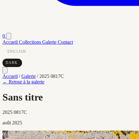
0
Accueil
Collections
Galerie
Contact
ENGLISH
DARK
Accueil
/
Galerie
/
2025 0817C
← Retour à la galerie
Sans titre
2025 0817C
août 2025