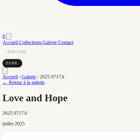
0
Accueil
Collections
Galerie
Contact
ENGLISH
DARK
Accueil
/
Galerie
/
2025 0717A
← Retour à la galerie
Love and Hope
2025 0717A
juillet 2025