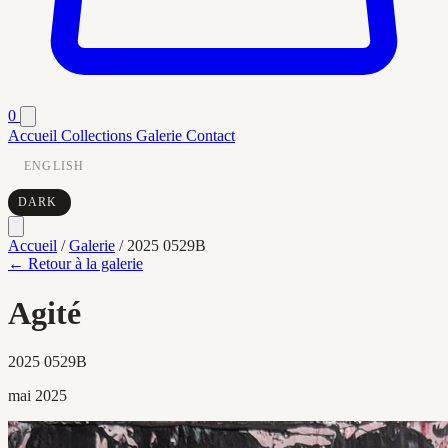
0
Accueil
Collections
Galerie
Contact
ENGLISH
DARK
Accueil
/
Galerie
/
2025 0529B
← Retour à la galerie
Agité
2025 0529B
mai 2025