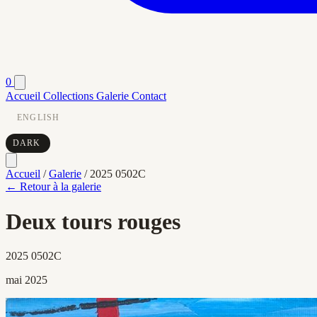
0
Accueil
Collections
Galerie
Contact
ENGLISH
DARK
Accueil
/
Galerie
/
2025 0502C
← Retour à la galerie
Deux tours rouges
2025 0502C
mai 2025