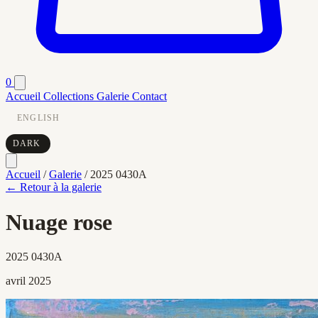
0
Accueil
Collections
Galerie
Contact
ENGLISH
DARK
Accueil
/
Galerie
/
2025 0430A
← Retour à la galerie
Nuage rose
2025 0430A
avril 2025