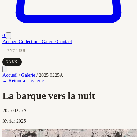
0
Accueil
Collections
Galerie
Contact
ENGLISH
DARK
Accueil
/
Galerie
/
2025 0225A
← Retour à la galerie
La barque vers la nuit
2025 0225A
février 2025