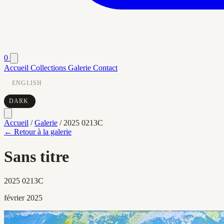
0
Accueil
Collections
Galerie
Contact
ENGLISH
DARK
Accueil
/
Galerie
/
2025 0213C
← Retour à la galerie
Sans titre
2025 0213C
février 2025