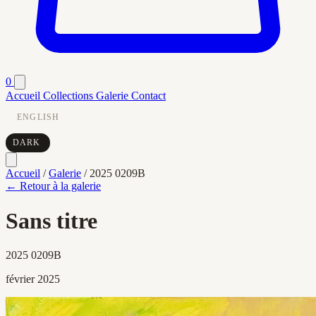
0
Accueil
Collections
Galerie
Contact
ENGLISH
DARK
Accueil
/
Galerie
/
2025 0209B
← Retour à la galerie
Sans titre
2025 0209B
février 2025